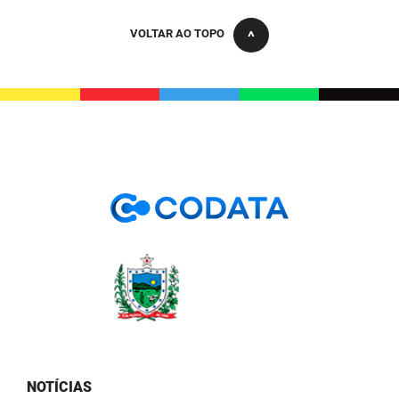
PBGÁS
VOLTAR AO TOPO
PB Saúde
PBTUR
PBPREV
Projeto Cooperar
PROCASE
PROCON
Polícia Militar
Polícia Civil
Rádio Tabajara
NOTÍCIAS