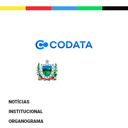
PBGÁS
PB Saúde
PBTUR
PBPREV
Projeto Cooperar
PROCASE
PROCON
Polícia Militar
NOTÍCIAS
Polícia Civil
INSTITUCIONAL
Rádio Tabajara
ORGANOGRAMA